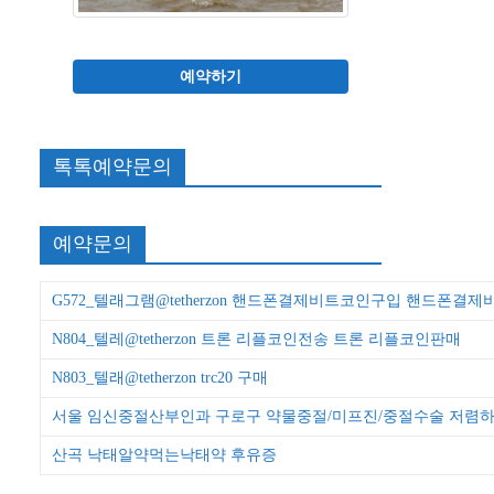
예약하기
톡톡예약문의
예약문의
G572_텔래그램@tetherzon 핸드폰결제비트코인구입 핸드폰결
N804_텔레@tetherzon 트론 리플코인전송 트론 리플코인판매
N803_텔래@tetherzon trc20 구매
서울 임신중절산부인과 구로구 약물중절/미프진/중절수술 저렴
산곡 낙태알약먹는낙­태약 후유증