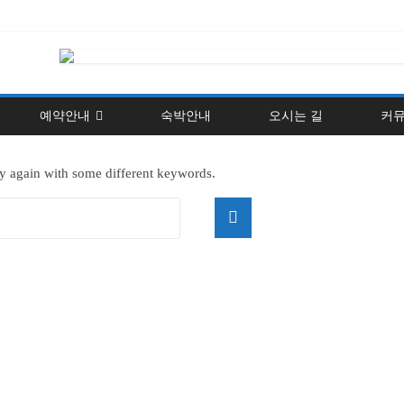
예약안내
숙박안내
오시는 길
커
ry again with some different keywords.