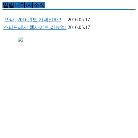
알립니다/새소식
[안내] 2016년도 가격인하!!
2016.05.17
스피드레저 웹사이트 리뉴얼!
2016.05.17
+상호 : 스피드레저 +대표자 : 최영민 +사업자등록번
호 : 798-39-00693
+주소 : 경남 산청군 산청읍 꽃봉산로 34번길 77 래프팅승선장 내
+고객센터전화 : 055-974-5454 + H.P : 010-4852-4448 +센터상담안내 [상시
상담예약가능]
copyright ⓒ 스피드레저 All Right Reserved.