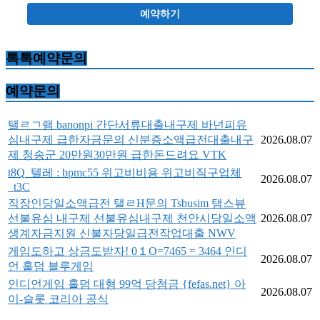
예약하기
톡톡예약문의
예약문의
탤ㄹㄱ램 banonpi 간단서류대출내구제 바넌피유
심내구제 급한자금문의 신분증소액급전대출내구
2026.08.07
제 청송군 20만원30만원 급한돈드려요 VTK
t8Q_텔레 : bpmc55 위고비비용 위고비직구업체
2026.08.07
_t3C
직장인당일소액급전 탤ㄹH문의 Tsbusim 탬스뷰
선불유심 내구제 선불유심내구제 천안시당일소액
2026.08.07
생계자금지원 신불자당일급전작업대출 NWV
게임도하고 상금도받자! 0１O=7465 = 3464 인디
2026.08.07
언 홀덤 블루게임
인디언게임 홀덤 대형 99억 당첨금 {fefas.net} 아
2026.08.07
이-슬롯 코리아 공식