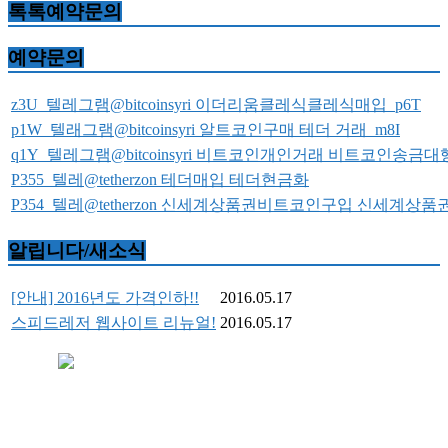
톡톡예약문의
예약문의
z3U_텔레그램@bitcoinsyri 이더리움클레식클레식매입_p6T
p1W_텔래그램@bitcoinsyri 알트코인구매 테더 거래_m8I
q1Y_텔레그램@bitcoinsyri 비트코인개인거래 비트코인
P355_텔레@tetherzon 테더매입 테더현금화
P354_텔레@tetherzon 신세계상품권비트코인구입 신세계상
알립니다/새소식
[안내] 2016년도 가격인하!!
2016.05.17
스피드레저 웹사이트 리뉴얼!
2016.05.17
+상호 : 스피드레저 +대표자 : 최영민 +사업자등록번
호 : 798-39-00693
+주소 : 경남 산청군 산청읍 꽃봉산로 34번길 77 래프팅승선장 내
+고객센터전화 : 055-974-5454 + H.P : 010-4852-4448 +센터상담안내 [상시
상담예약가능]