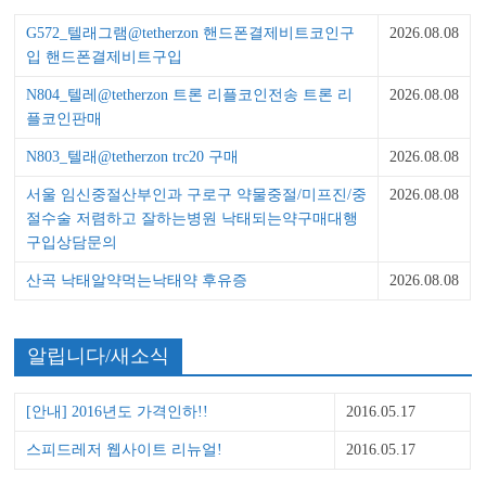
G572_텔래그램@tetherzon 핸드폰결제비트코인구
2026.08.08
입 핸드폰결제비트구입
N804_텔레@tetherzon 트론 리플코인전송 트론 리
2026.08.08
플코인판매
N803_텔래@tetherzon trc20 구매
2026.08.08
서울 임신중절산부인과 구로구 약물중절/미프진/중
2026.08.08
절수술 저렴하고 잘하는병원 낙태되는약구매대행
구입상담문의
산곡 낙태알약먹는낙­태약 후유증
2026.08.08
알립니다/새소식
[안내] 2016년도 가격인하!!
2016.05.17
스피드레저 웹사이트 리뉴얼!
2016.05.17