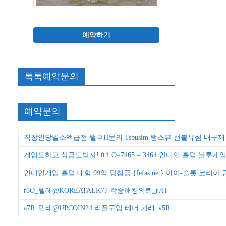
예약하기
톡톡예약문의
예약문의
직장인당일소액급전 탤ㄹH문의 Tsbusim 탬스뷰 선불유심 
게임도하고 상금도받자! 0１O=7465 = 3464 인디언 홀덤 블루게
인디언게임 홀덤 대형 99억 당첨금 {fefas.net} 아이-슬롯 코리아
r6O_텔레@KOREATALK77 각종해킹의뢰_r7H
a7R_텔레@UPCOIN24 리플구입 테더 거래_v5R